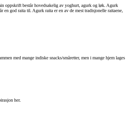
 min oppskrift består hovedsakelig av yoghurt, agurk og løk. Agurk
r en god raita til. Agurk raita er en av de mest tradisjonelle raitaene,
 sammen med mange indiske snacks/småretter, men i mange hjem lages
irasjon her.