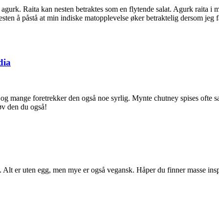
g agurk. Raita kan nesten betraktes som en flytende salat. Agurk raita i
 nesten å påstå at min indiske matopplevelse øker betraktelig dersom jeg få
dia
, og mange foretrekker den også noe syrlig. Mynte chutney spises ofte
røv den du også!
t. Alt er uten egg, men mye er også vegansk. Håper du finner masse insp