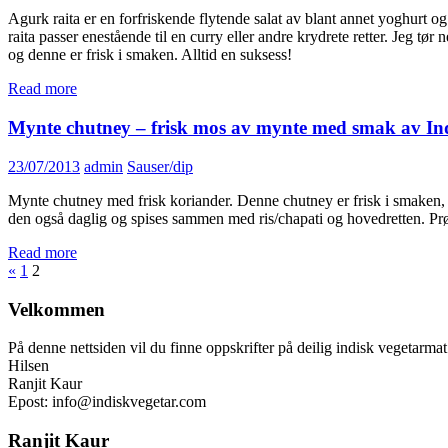
Agurk raita er en forfriskende flytende salat av blant annet yoghurt o
raita passer enestående til en curry eller andre krydrete retter. Jeg tør
og denne er frisk i smaken. Alltid en suksess!
Read more
Mynte chutney – frisk mos av mynte med smak av In
23/07/2013
admin
Sauser/dip
Mynte chutney med frisk koriander. Denne chutney er frisk i smaken
den også daglig og spises sammen med ris/chapati og hovedretten. P
Read more
«
1
2
Velkommen
På denne nettsiden vil du finne oppskrifter på deilig indisk vegetarma
Hilsen
Ranjit Kaur
Epost: info@indiskvegetar.com
Ranjit Kaur