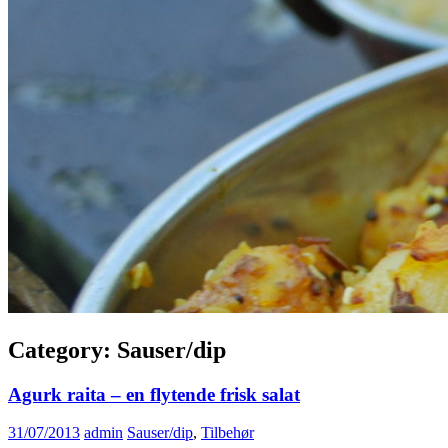
Category: Sauser/dip
Agurk raita – en flytende frisk salat
31/07/2013
admin
Sauser/dip
,
Tilbehør