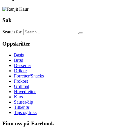
Søk
Search for:
Oppskrifter
Basis
Brød
Desserter
Drikke
Forretter/Snacks
Frokost
Grillmat
Hovedretter
Kurs
Sauser/dip
Tilbehør
Tips og triks
Finn oss på Facebook