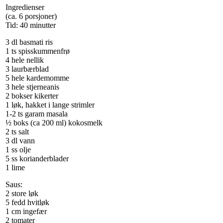
Ingredienser
(ca. 6 porsjoner)
Tid: 40 minutter
3 dl basmati ris
1 ts spisskummenfrø
4 hele nellik
3 laurbærblad
5 hele kardemomme
3 hele stjerneanis
2 bokser kikerter
1 løk, hakket i lange strimler
1-2 ts garam masala
½ boks (ca 200 ml) kokosmelk
2 ts salt
3 dl vann
1 ss olje
5 ss korianderblader
1 lime
Saus:
2 store løk
5 fedd hvitløk
1 cm ingefær
2 tomater