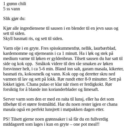
1 grønn chili
5 ss vann
Slik gjør du:
Kjør alle ingrediensene til sausen i en blender til en jevn saus og
sett til siden.
Skyll basmati ris, og sett til siden.
Varm olje i en gryte. Fres spisskummenfrø, nellik, laurbærblad,
kardemomme og stjerneanis i ca 1 minutt. Ha i løk og stek på
medium varme til løken er gyldenbrun. Tilsett sausen du har satt til
side og kok opp. Småkok videre til den råe smaken av løken
forsvinner helt, i ca 5-6 min. Bland inn salt, garam masala, kikerter,
basmati ris, kokosmelk og vann. Kok opp og deretter skru ned
varmen til lav og sett på lokk. Rør rundt etter 8-9 minutter. Sett på
lokket igjen. Chana pulao er klar når risen er ferdigkokt. Rør
forsiktig for å blande inn korianderblader og limesaft.
Server varm som den er med en raita til lunsj, eller ha det som
tilbehør til et større festmåltid. Har du noen rester igjen er chana
masala også en perfekt lunsjrett i matpakken dagen etter.
PS! Tilsett gjerne noen grønnsaker i så får du en fullverdig
middagsrett som lages i kun en gryte – one pot meal!!