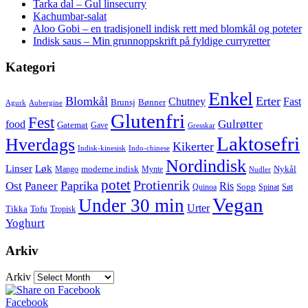
Tarka dal – Gul linsecurry
Kachumbar-salat
Aloo Gobi – en tradisjonell indisk rett med blomkål og poteter
Indisk saus – Min grunnoppskrift på fyldige curryretter
Kategori
Enkel
Blomkål
Erter
Chutney
Fast
Brunsj
Bønner
Agurk
Aubergine
Glutenfri
Fest
Gulrøtter
food
Gatemat
Gave
Gresskar
Laktosefri
Hverdags
Kikerter
Indisk-kinesisk
Indo-chinese
Nordindisk
Linser
Løk
moderne indisk
Nykål
Mango
Mynte
Nudler
potet
Protienrik
Paprika
Ost
Paneer
Ris
Sopp
Quinoa
Spinat
Søt
Vegan
Under 30 min
Urter
Tikka
Tofu
Tropisk
Yoghurt
Arkiv
Arkiv
Facebook