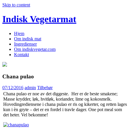
Skip to content
Indisk Vegetarmat
Hjem
Om indisk mat
Ingredienser
Om indiskvegetar.com
Kontakt
Chana pulao
07/12/2016
admin
Tilbehør
Chana pulao er noe av det diggeste. Her er de beste smakene;
Masse krydder, løk, hvitløk, koriander, lime og kokosmelk.
Hovedingrediensene i chana pulao er ris og kikerter, og retten lages
kun i èn gryte – det er en fordel i travle dager. One pot meal som
det heter. Vel bekomme!