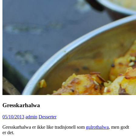
Gresskarhalwa
05/10/2013
admin
Desserter
Gresskarhalwa er ikke like tradisjonell som
gulrothalwa
, men godt
er det.