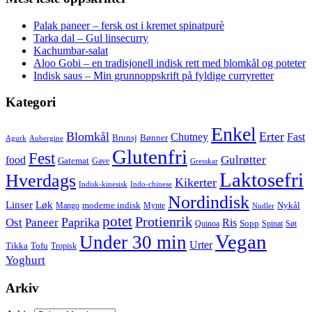
Palak paneer – fersk ost i kremet spinatpurè
Tarka dal – Gul linsecurry
Kachumbar-salat
Aloo Gobi – en tradisjonell indisk rett med blomkål og poteter
Indisk saus – Min grunnoppskrift på fyldige curryretter
Kategori
Enkel
Blomkål
Erter
Chutney
Fast
Brunsj
Bønner
Agurk
Aubergine
Glutenfri
Fest
Gulrøtter
food
Gatemat
Gave
Gresskar
Laktosefri
Hverdags
Kikerter
Indisk-kinesisk
Indo-chinese
Nordindisk
Linser
Løk
moderne indisk
Nykål
Mango
Mynte
Nudler
potet
Protienrik
Paprika
Ost
Paneer
Ris
Sopp
Quinoa
Spinat
Søt
Vegan
Under 30 min
Urter
Tikka
Tofu
Tropisk
Yoghurt
Arkiv