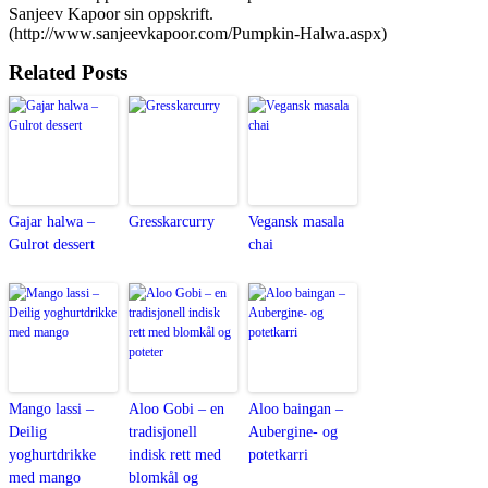
Sanjeev Kapoor sin oppskrift.
(http://www.sanjeevkapoor.com/Pumpkin-Halwa.aspx)
Related Posts
Gajar halwa –
Gresskarcurry
Vegansk masala
Gulrot dessert
chai
Mango lassi –
Aloo Gobi – en
Aloo baingan –
Deilig
tradisjonell
Aubergine- og
yoghurtdrikke
indisk rett med
potetkarri
med mango
blomkål og