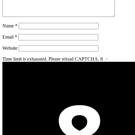
Name
*
Email
*
Website
Time limit is exhausted. Please reload CAPTCHA.
8
−