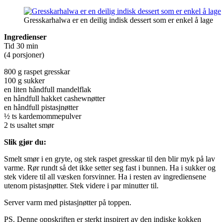
Gresskarhalwa er en deilig indisk dessert som er enkel å lage
Ingredienser
Tid 30 min
(4 porsjoner)
800 g raspet gresskar
100 g sukker
en liten håndfull mandelflak
en håndfull hakket cashewnøtter
en håndfull pistasjnøtter
½ ts kardemommepulver
2 ts usaltet smør
Slik gjør du:
Smelt smør i en gryte, og stek raspet gresskar til den blir myk på lav
varme. Rør rundt så det ikke setter seg fast i bunnen. Ha i sukker og
stek videre til all væsken forsvinner. Ha i resten av ingrediensene
utenom pistasjnøtter. Stek videre i par minutter til.
Server varm med pistasjnøtter på toppen.
PS. Denne oppskriften er sterkt inspirert av den indiske kokken