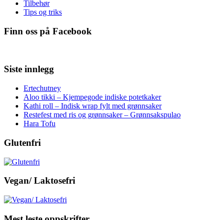
Tilbehør
Tips og triks
Finn oss på Facebook
Siste innlegg
Ertechutney
Aloo tikki – Kjempegode indiske potetkaker
Kathi roll – Indisk wrap fylt med grønnsaker
Restefest med ris og grønnsaker – Grønnsakspulao
Hara Tofu
Glutenfri
Vegan/ Laktosefri
Mest leste oppskrifter