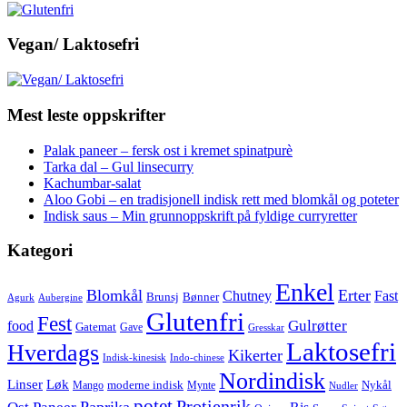
Vegan/ Laktosefri
Mest leste oppskrifter
Palak paneer – fersk ost i kremet spinatpurè
Tarka dal – Gul linsecurry
Kachumbar-salat
Aloo Gobi – en tradisjonell indisk rett med blomkål og poteter
Indisk saus – Min grunnoppskrift på fyldige curryretter
Kategori
Enkel
Blomkål
Erter
Chutney
Fast
Brunsj
Bønner
Agurk
Aubergine
Glutenfri
Fest
Gulrøtter
food
Gatemat
Gave
Gresskar
Laktosefri
Hverdags
Kikerter
Indisk-kinesisk
Indo-chinese
Nordindisk
Linser
Løk
moderne indisk
Nykål
Mango
Mynte
Nudler
potet
Protienrik
Paprika