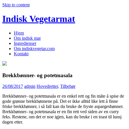
Skip to content
Indisk Vegetarmat
Hjem
Om indisk mat
Ingredienser
Om indiskvegetar.com
Kontakt
Brekkbønner- og potetmasala
26/08/2017
admin
Hovedretter
,
Tilbehør
Brekkbønner- og potetmasala er en enkel rett og fin måte å spise de
gode grønne brekkbønnene på. Det er ikke alltid like lett å finne
friske brekkbønner, i så fall kan du bruke de fryste aspargesbønner.
Brekkbønner- og potetmasala er en fin rett ved siden av en curry
feks. Restene, om det er noe igjen, kan du bruke i en toast til lunsj
dagen etter.