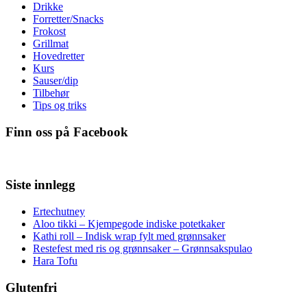
Drikke
Forretter/Snacks
Frokost
Grillmat
Hovedretter
Kurs
Sauser/dip
Tilbehør
Tips og triks
Finn oss på Facebook
Siste innlegg
Ertechutney
Aloo tikki – Kjempegode indiske potetkaker
Kathi roll – Indisk wrap fylt med grønnsaker
Restefest med ris og grønnsaker – Grønnsakspulao
Hara Tofu
Glutenfri