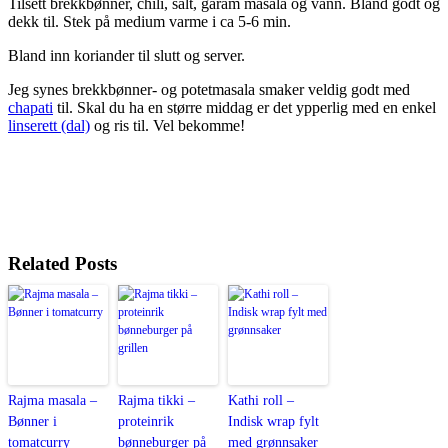
Tilsett brekkbønner, chili, salt, garam masala og vann. Bland godt og
dekk til. Stek på medium varme i ca 5-6 min.
Bland inn koriander til slutt og server.
Jeg synes brekkbønner- og potetmasala smaker veldig godt med
chapati
til. Skal du ha en større middag er det ypperlig med en enkel
linserett (dal)
og ris til. Vel bekomme!
Related Posts
Rajma masala –
Rajma tikki –
Kathi roll –
Bønner i
proteinrik
Indisk wrap fylt
tomatcurry
bønneburger på
med grønnsaker