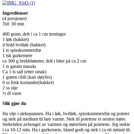
Ingredienser
(4 porsjoner)
Tid: 30 min
400 gram, delt i ca 1 cm terninger
1 løk (hakket)
4 fedd hvitløk (hakket)
1 ts spisskommenfrø
1 tsk gurkemeie
ca 300 g brekkbønner, delt i biter på ca 2 cm
1 ts garam masala
Ca 1 ts salt (etter smak)
1 grønn chili (kan sløyfes)
6 ss frisk koriander(hakket)
2 ss olje
½ dl vann
Slik gjør du
Ha olje i stekepannen. Ha i løk, hvitløk, spisskummenfrø og poteter
og stek på medium til høy varme. Stek til potetene er nesten møre.
Steketiden avhenger av varmen og størrelsen på potetene. Jeg stekte
i ca 10-12 min. Ha i gurkemeie, bland godt og stek i ca ett minutt til.