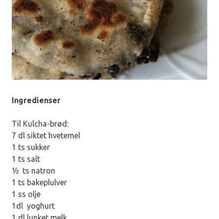
Ingredienser
Til Kulcha-brød:
7 dl siktet hvetemel
1 ts sukker
1 ts salt
½ ts natron
1 ts bakeplulver
1 ss olje
1dl yoghurt
1 dl lunket melk