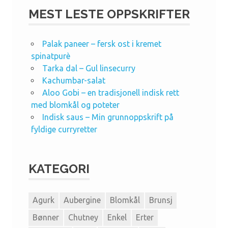
MEST LESTE OPPSKRIFTER
Palak paneer – fersk ost i kremet
spinatpurè
Tarka dal – Gul linsecurry
Kachumbar-salat
Aloo Gobi – en tradisjonell indisk rett
med blomkål og poteter
Indisk saus – Min grunnoppskrift på
fyldige curryretter
KATEGORI
Agurk
Aubergine
Blomkål
Brunsj
Bønner
Chutney
Enkel
Erter