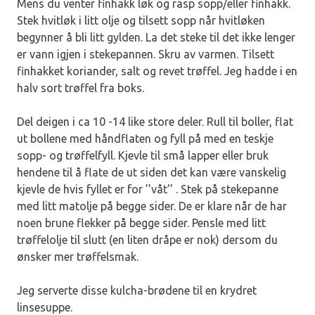
Mens du venter finhakk løk og rasp sopp/eller finhakk.
Stek hvitløk i litt olje og tilsett sopp når hvitløken
begynner å bli litt gylden. La det steke til det ikke lenger
er vann igjen i stekepannen. Skru av varmen. Tilsett
finhakket koriander, salt og revet trøffel. Jeg hadde i en
halv sort trøffel fra boks.
Del deigen i ca 10 -14 like store deler. Rull til boller, flat
ut bollene med håndflaten og fyll på med en teskje
sopp- og trøffelfyll. Kjevle til små lapper eller bruk
hendene til å flate de ut siden det kan være vanskelig
kjevle de hvis fyllet er for ’’våt’’ . Stek på stekepanne
med litt matolje på begge sider. De er klare når de har
noen brune flekker på begge sider. Pensle med litt
trøffelolje til slutt (en liten dråpe er nok) dersom du
ønsker mer trøffelsmak.
Jeg serverte disse kulcha-brødene til en krydret
linsesuppe.