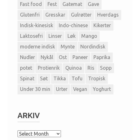
Fast food
Fest
Gatemat
Gave
Glutenfri
Gresskar
Gulrøtter
Hverdags
Indisk-kinesisk
Indo-chinese
Kikerter
Laktosefri
Linser
Løk
Mango
moderne indisk
Mynte
Nordindisk
Nudler
Nykål
Ost
Paneer
Paprika
potet
Protienrik
Quinoa
Ris
Sopp
Spinat
Søt
Tikka
Tofu
Tropisk
Under 30 min
Urter
Vegan
Yoghurt
ARKIV
A