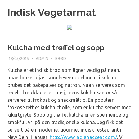
Skip
Indisk Vegetarmat
to
content
Kulcha med trøffel og sopp
18/05/2015
ADMIN
BRØD
Kulcha er et indisk brød som ligner veldig på naan. I
naan brukes gjær som hevemiddel mens i kulcha
brukes det bakepulver og natron. Naan serveres som
regel til middag eller lunsj, mens kulcha kan også
serveres til frokost og snackmåltid. En populær
frokost-rett er kulcha cholle, som er kulcha servert med
kikertgryte. Sopp og trøffel kulcha er en spennende og
smakfull vri på den tradisjonelle kulcha. Jeg fikk det
servert på en moderne, gourmet indisk restaurant i
New Delhi i januar:
http://www.indianaccent.com/
. Vi