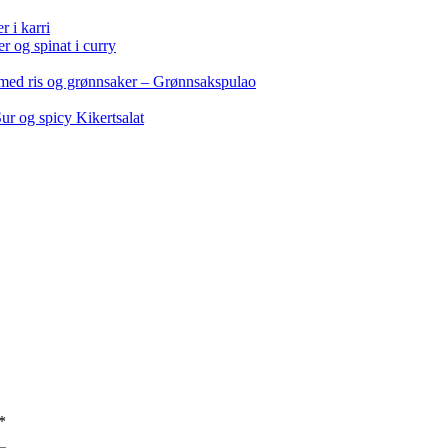
 i karri
r og spinat i curry
 med ris og grønnsaker – Grønnsakspulao
ur og spicy Kikertsalat
*