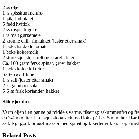
2 ss olje
1 ts spisskummenfrø
1 løk, finhakket
5 fedd hvitløk
2 ss raspet ingefær
1 ts malt gurkemeie
2 grønne chili, finhakket (juster etter smak)
1 boks hakkede tomater
1 boks kokosmelk
2 store squash, skrelt og skåret i biter
Ca. 100 gram fersk spinat, grovt hakket
1 boks kokte kikerter
Saften av 1 lime
1 ts salt (juster etter smak)
2 ts garam masala
5-6 ss frisk koriander, hakket
Slik gjør du:
Varm oljen i en panne på middels varme, tilsett spisskummenfrø og fres i
ca 3-4 minutter. Ha i squash og stek med lokk på i ca 5 minutter. Rør 
salt. Rør godt. Squashmasala med spinat og kikerter er klar. Topp med 
Related Posts