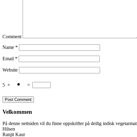
Comment
Name
*
Email
*
Website
5
×
=
Velkommen
På denne nettsiden vil du finne oppskrifter på deilig indisk vegetarma
Hilsen
Ranjit Kaur