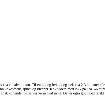
 ca et halvt minutt. Tilsett løk og hvitløk og stek i ca 2-3 minutter ell
inn kokosmelk, spinat og kikerter. Kok videre med lokk på i ca 5-6 minu
frisk koriander og server varm med ris til. Det er også godt med ferskt 