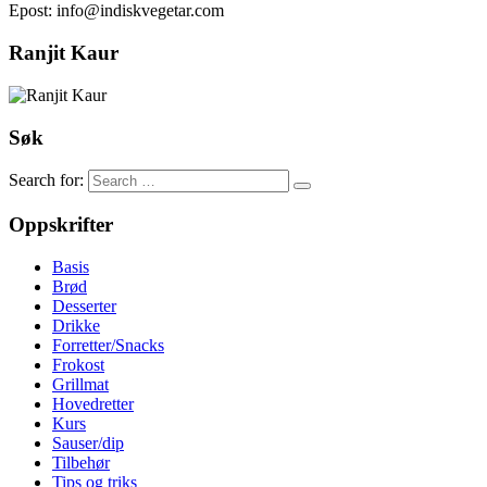
Epost: info@indiskvegetar.com
Ranjit Kaur
Søk
Search for:
Oppskrifter
Basis
Brød
Desserter
Drikke
Forretter/Snacks
Frokost
Grillmat
Hovedretter
Kurs
Sauser/dip
Tilbehør
Tips og triks