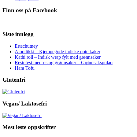
Finn oss på Facebook
Siste innlegg
Ertechutney
Aloo tikki – Kjempegode indiske potetkaker
Kathi roll – Indisk wrap fylt med grønnsaker
Restefest med ris og grønnsaker – Grønnsakspulao
Hara Tofu
Glutenfri
Vegan/ Laktosefri
Mest leste oppskrifter