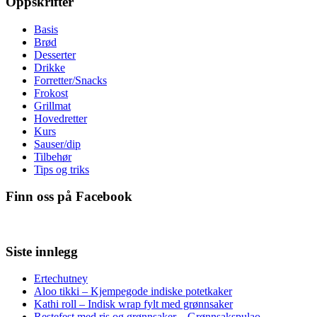
Oppskrifter
Basis
Brød
Desserter
Drikke
Forretter/Snacks
Frokost
Grillmat
Hovedretter
Kurs
Sauser/dip
Tilbehør
Tips og triks
Finn oss på Facebook
Siste innlegg
Ertechutney
Aloo tikki – Kjempegode indiske potetkaker
Kathi roll – Indisk wrap fylt med grønnsaker
Restefest med ris og grønnsaker – Grønnsakspulao