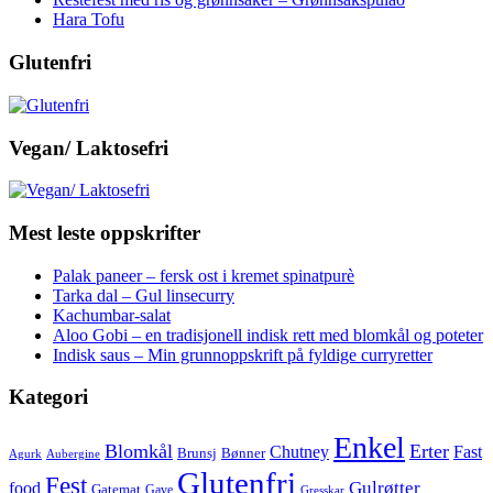
Hara Tofu
Glutenfri
Vegan/ Laktosefri
Mest leste oppskrifter
Palak paneer – fersk ost i kremet spinatpurè
Tarka dal – Gul linsecurry
Kachumbar-salat
Aloo Gobi – en tradisjonell indisk rett med blomkål og poteter
Indisk saus – Min grunnoppskrift på fyldige curryretter
Kategori
Enkel
Blomkål
Erter
Chutney
Fast
Brunsj
Bønner
Agurk
Aubergine
Glutenfri
Fest
Gulrøtter
food
Gatemat
Gave
Gresskar