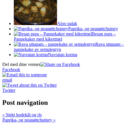
Aloo palak
Paprika- og peanøttchutney
Besan pura –
Pannekaker med kikertmel
Rava uttapam –
pannekake av semulegryn
Navratan korma
Del med dine venner
Facebook
email
Twitter
Post navigation
« Stekt hodekål og ris
Paprika- og peanøttchutney »