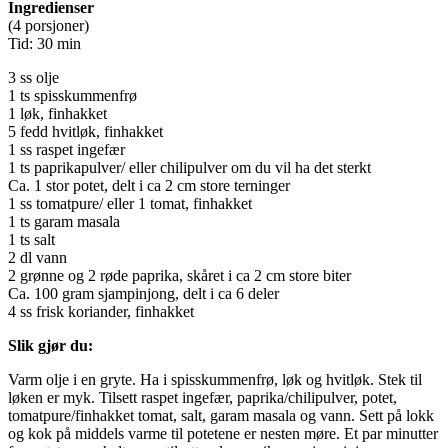
Ingredienser
(4 porsjoner)
Tid: 30 min
3 ss olje
1 ts spisskummenfrø
1 løk, finhakket
5 fedd hvitløk, finhakket
1 ss raspet ingefær
1 ts paprikapulver/ eller chilipulver om du vil ha det sterkt
Ca. 1 stor potet, delt i ca 2 cm store terninger
1 ss tomatpure/ eller 1 tomat, finhakket
1 ts garam masala
1 ts salt
2 dl vann
2 grønne og 2 røde paprika, skåret i ca 2 cm store biter
Ca. 100 gram sjampinjong, delt i ca 6 deler
4 ss frisk koriander, finhakket
Slik gjør du:
Varm olje i en gryte. Ha i spisskummenfrø, løk og hvitløk. Stek til
løken er myk. Tilsett raspet ingefær, paprika/chilipulver, potet,
tomatpure/finhakket tomat, salt, garam masala og vann. Sett på lokk
og kok på middels varme til potetene er nesten møre. Et par minutter